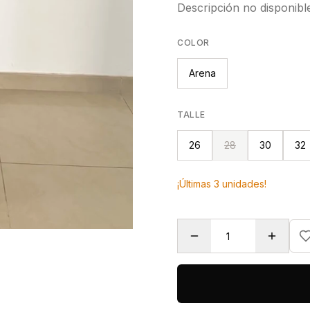
Descripción no disponibl
COLOR
Arena
TALLE
26
28
30
32
¡Últimas
3
unidades!