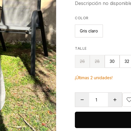
Descripción no disponibl
COLOR
Gris claro
TALLE
26
28
30
32
¡Últimas
2
unidades!