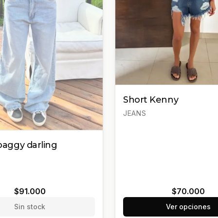
Short Kenny
JEANS
aggy darling
$91.000
$70.000
Sin stock
Ver opciones